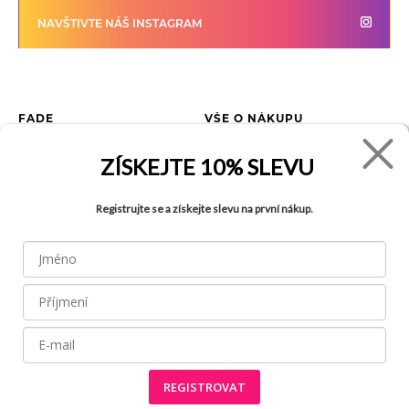
NAVŠTIVTE NÁŠ INSTAGRAM
FADE
VŠE O NÁKUPU
Kontakty
Vrácení zboží
ZÍSKEJTE
10% SLEVU
O společnosti
Jak reklamovat zboží
Kariéra
Tabulka velikostí
Registrujte se a získejte slevu na první nákup.
Obchody
Obchodní podmínky
Blog
Ochrana osobních údajů
Recyklace
FAQ
REGISTROVAT
Všechny práva vyhrazena © 2026
Made by