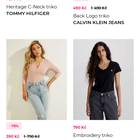
Heritage C-Neck triko
490 Kč
1 490 Kč
TOMMY HILFIGER
Back Logo triko
CALVIN KLEIN JEANS
- 78%
790 Kč
Embroidery triko
390 Kč
1 790 Kč