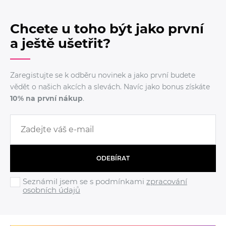
Chcete u toho být jako první
a ještě ušetřit?
Zaregistujte se k odběru novinek a jako první budete
vědět o našich akcích a slevách. Navíc jako bonus získáte
10% na první nákup
.
ODEBÍRAT
Seznámil jsem se s podmínkami
zpracování
osobních údajů