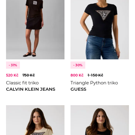
- 31%
- 30%
520 Kč
750 Kč
800 Kč
1 150 Kč
Classic fit triko
Triangle Python triko
CALVIN KLEIN JEANS
GUESS