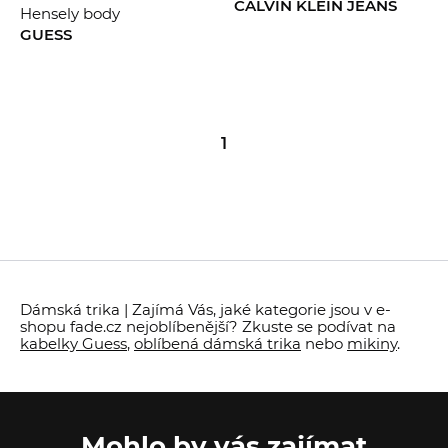
CALVIN KLEIN JEANS
Hensely body
GUESS
1
Dámská trika | Zajímá Vás, jaké kategorie jsou v e-
shopu fade.cz nejoblíbenější? Zkuste se podívat na
kabelky Guess
,
oblíbená dámská trika
nebo
mikiny
.
Mohlo by vás zajímat