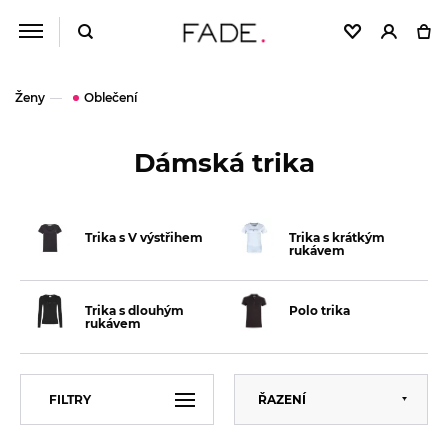
Ženy
Oblečení
Dámská trika
Trika s V výstřihem
Trika s krátkým
rukávem
Trika s dlouhým
Polo trika
rukávem
Výchozí
FILTRY
ŘAZENÍ
Abecedně