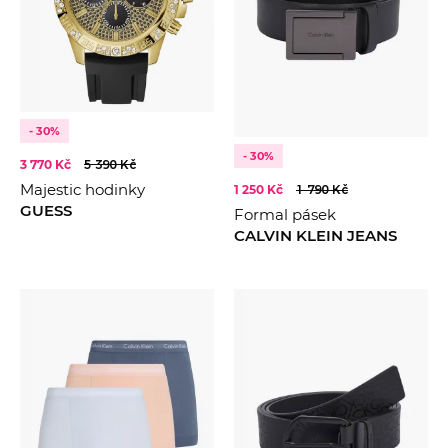
- 30%
- 30%
3 770 Kč
5 390 Kč
Majestic hodinky
1 250 Kč
1 790 Kč
GUESS
Formal pásek
CALVIN KLEIN JEANS