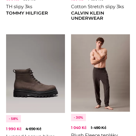
TH slipy 3ks
Cotton Stretch slipy 3ks
TOMMY HILFIGER
CALVIN KLEIN
UNDERWEAR
- 30%
- 58%
1 040 Kč
1 490 Kč
1 990 Kč
4 690 Kč
Plush Fleece tepláky