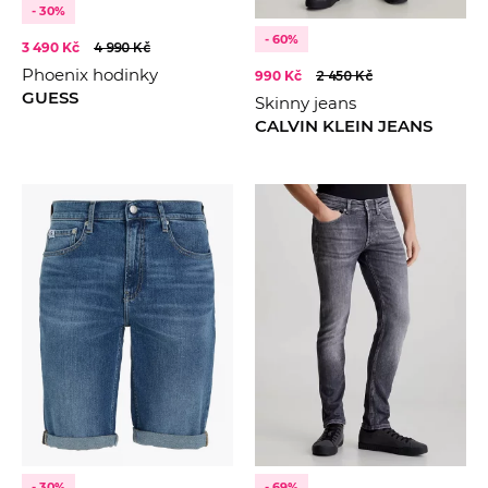
- 30%
- 60%
3 490 Kč
4 990 Kč
Phoenix hodinky
990 Kč
2 450 Kč
GUESS
Skinny jeans
CALVIN KLEIN JEANS
- 30%
- 69%