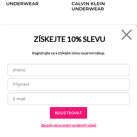
UNDERWEAR
CALVIN KLEIN
UNDERWEAR
ZÍSKEJTE
10% SLEVU
Registrujte se a získejte slevu na první nákup.
- 30%
- 60%
2 300 Kč
3 290 Kč
REGISTROVAT
Asset hodinky
1 990 Kč
4 990 Kč
Zásady zpracování osobních údajů
GUESS
Mix Suede kotníková
obuv