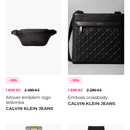
2025
Červená
100
105
2026
Bílá
85
Zlatá
90
Navy
Oranžová
Bronzová
Fialová
Khaki
Růžová
Vínová
- 30%
- 30%
1 600 Kč
2 290 Kč
1 600 Kč
2 290 Kč
Allover emblem logo
Emboss crossbody
ledvinka
CALVIN KLEIN JEANS
CALVIN KLEIN JEANS