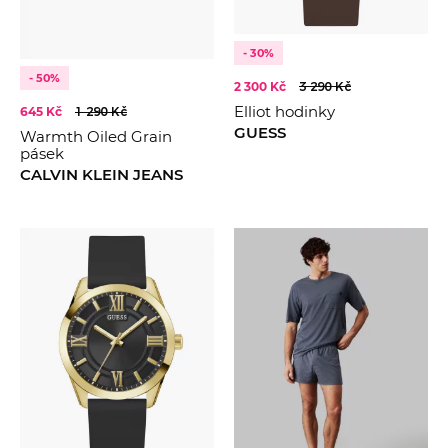
- 30%
- 50%
2 300 Kč
3 290 Kč
Elliot hodinky
645 Kč
1 290 Kč
GUESS
Warmth Oiled Grain
pásek
CALVIN KLEIN JEANS