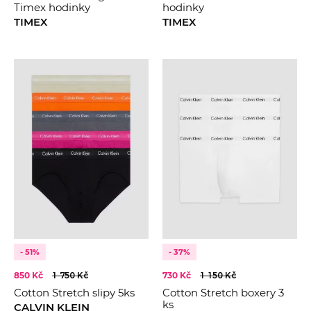
Timex hodinky
hodinky
TIMEX
TIMEX
- 51%
- 37%
850 Kč
1 750 Kč
730 Kč
1 150 Kč
Cotton Stretch slipy 5ks
Cotton Stretch boxery 3
ks
CALVIN KLEIN