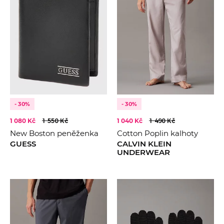
- 30%
- 30%
1 080 Kč
1 550 Kč
1 040 Kč
1 490 Kč
New Boston peněženka
Cotton Poplin kalhoty
GUESS
CALVIN KLEIN
UNDERWEAR