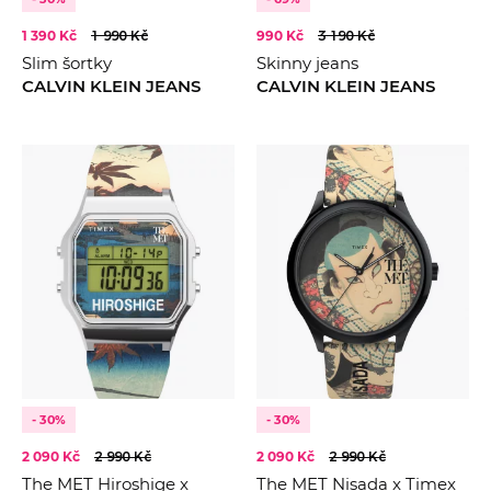
1 390 Kč
1 990 Kč
990 Kč
3 190 Kč
Slim šortky
Skinny jeans
CALVIN KLEIN JEANS
CALVIN KLEIN JEANS
- 30%
- 30%
2 090 Kč
2 990 Kč
2 090 Kč
2 990 Kč
The MET Hiroshige x
The MET Nisada x Timex