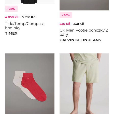
- 30%
- 30%
4 050 Kč
5 790 Kč
Tide/Temp/Compass
230 Kč
330 Kč
hodinky
CK Men Footie ponožky 2
TIMEX
páry
CALVIN KLEIN JEANS