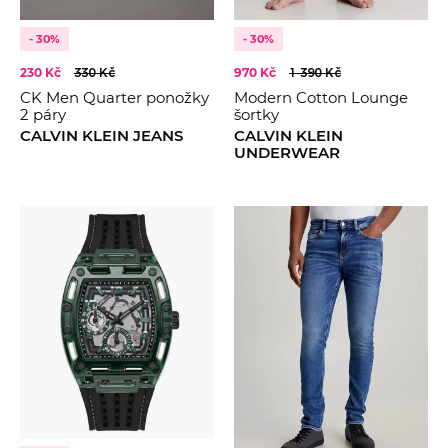
- 30%
- 30%
230 Kč
330 Kč
970 Kč
1 390 Kč
CK Men Quarter ponožky
Modern Cotton Lounge
2 páry
šortky
CALVIN KLEIN JEANS
CALVIN KLEIN
UNDERWEAR