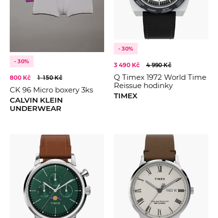
- 30%
- 30%
3 490 Kč
4 990 Kč
Q Timex 1972 World Time
800 Kč
1 150 Kč
Reissue hodinky
CK 96 Micro boxery 3ks
TIMEX
CALVIN KLEIN
UNDERWEAR