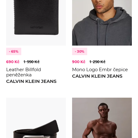
- 65%
- 30%
690 Kč
1 990 Kč
900 Kč
1 290 Kč
Leather Billfold
Mono Logo Embr čepice
peněženka
CALVIN KLEIN JEANS
CALVIN KLEIN JEANS