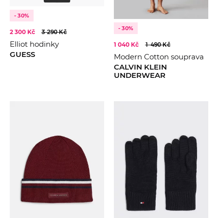
- 30%
- 30%
2 300 Kč
3 290 Kč
Elliot hodinky
1 040 Kč
1 490 Kč
GUESS
Modern Cotton souprava
CALVIN KLEIN
UNDERWEAR