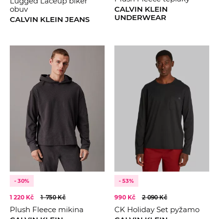
Lugged Laceup biker
obuv
CALVIN KLEIN
UNDERWEAR
CALVIN KLEIN JEANS
- 30%
- 53%
1 220 Kč
1 750 Kč
990 Kč
2 090 Kč
Plush Fleece mikina
CK Holiday Set pyžamo