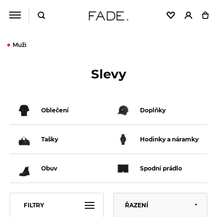
Muži
Slevy
Oblečení
Doplňky
Tašky
Hodinky a náramky
Obuv
Spodní prádlo
Výchozí
FILTRY
ŘAZENÍ