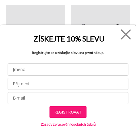
ZÍSKEJTE
10% SLEVU
Registrujte se a získejte slevu na první nákup.
- 51%
- 67%
490 Kč
990 Kč
490 Kč
1 490 Kč
Monogram plavky -
Intense Power plavky -
REGISTROVAT
Spodní díl
Horní díl
CALVIN KLEIN
CALVIN KLEIN
SWIMWEAR
SWIMWEAR
Zásady zpracování osobních údajů