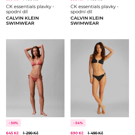
Růžová
CK essentials plavky -
CK essentials plavky -
2023
Hnědá
spodní díl
spodní díl
2024
CALVIN KLEIN
CALVIN KLEIN
Fialová
SWIMWEAR
SWIMWEAR
2025
Multi
2026
Šedá
Oranžová
Tyrkysová
Zelená
Žlutá
Béžová
Krémová
- 50%
- 54%
645 Kč
1 290 Kč
690 Kč
1 490 Kč