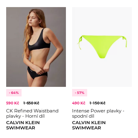
- 64%
- 57%
590 Kč
1 650 Kč
490 Kč
1 150 Kč
CK Refined Waistband
Intense Power plavky -
plavky - Horní díl
spodní díl
CALVIN KLEIN
CALVIN KLEIN
SWIMWEAR
SWIMWEAR