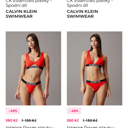
CK Essentials plavky -
CK Essentials plavky -
Spodní díl
Spodní díl
CALVIN KLEIN
CALVIN KLEIN
SWIMWEAR
SWIMWEAR
- 49%
- 49%
590 Kč
1 150 Kč
590 Kč
1 150 Kč
Intense Power plavky -
Intense Power plavky -