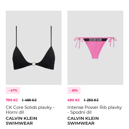
- 47%
- 61%
790 Kč
1 490 Kč
490 Kč
1 250 Kč
CK Core Solids plavky -
Intense Power Rib plavky
Horní díl
- Spodní díl
CALVIN KLEIN
CALVIN KLEIN
SWIMWEAR
SWIMWEAR