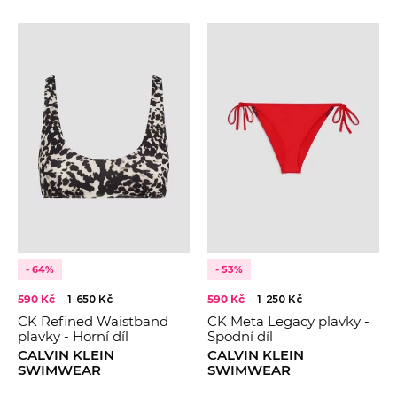
- 64%
- 53%
590 Kč
1 650 Kč
590 Kč
1 250 Kč
CK Refined Waistband
CK Meta Legacy plavky -
plavky - Horní díl
Spodní díl
CALVIN KLEIN
CALVIN KLEIN
SWIMWEAR
SWIMWEAR