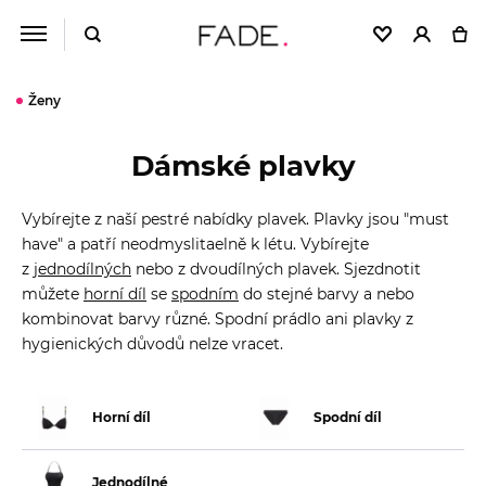
Ženy
Dámské plavky
Vybírejte z naší pestré nabídky plavek. Plavky jsou "must
have" a patří neodmyslitaelně k létu. Vybírejte
z
jednodílných
nebo z dvoudílných plavek. Sjezdnotit
můžete
horní díl
se
spodním
do stejné barvy a nebo
kombinovat barvy různé. Spodní prádlo ani plavky z
hygienických důvodů nelze vracet.
Horní díl
Spodní díl
Jednodílné