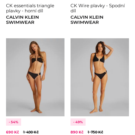
CK essentials triangle
CK Wire plavky - Spodní
plavky - horní díl
díl
CALVIN KLEIN
CALVIN KLEIN
SWIMWEAR
SWIMWEAR
- 54%
- 49%
690 Kč
1 490 Kč
890 Kč
1 750 Kč