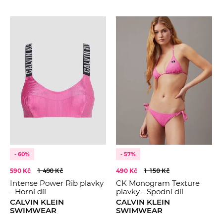
- 60%
- 57%
590 Kč
1 490 Kč
490 Kč
1 150 Kč
Intense Power Rib plavky
CK Monogram Texture
- Horní díl
plavky - Spodní díl
CALVIN KLEIN
CALVIN KLEIN
SWIMWEAR
SWIMWEAR