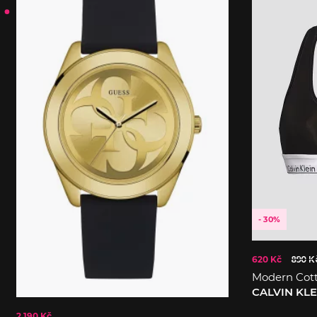
- 30%
620 Kč
890 K
Modern Cot
CALVIN KL
2 190 Kč