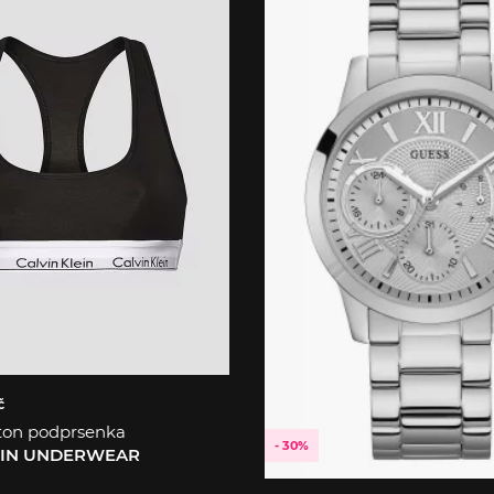
č
ton podprsenka
- 30%
EIN UNDERWEAR