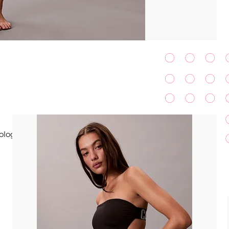
ologií Lycra XTRA LIFE®