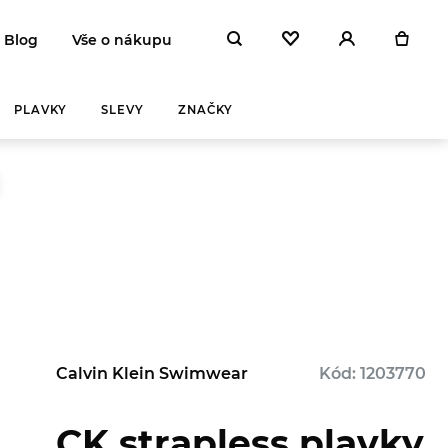
Blog
Vše o nákupu
PLAVKY
SLEVY
ZNAČKY
Y A
ZAHŘEJ SE
NA
Calvin Klein Swimwear
Kód: 1203770
 DEN
CK strapless plavky