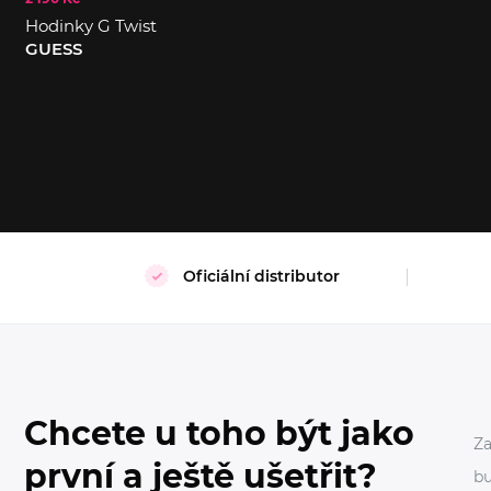
Hodinky G Twist
S
XL
GUESS
Oficiální distributor
Chcete u toho být jako
Za
první a ještě ušetřit?
bu