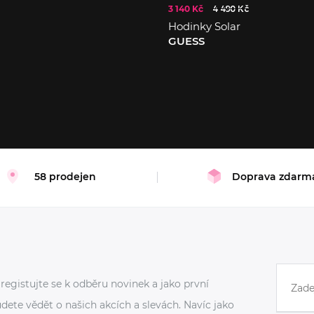
3 140 Kč
4 490 Kč
Hodinky Solar
GUESS
58 prodejen
Doprava zdarm
registujte se k odběru novinek a jako první
dete vědět o našich akcích a slevách. Navíc jako