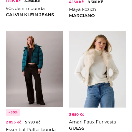
2022
1 895 Kč
3 790 Kč
4 150 Kč
8 300 Kč
Bílá
90s denim bunda
Maya kožich
2023
Navy
CALVIN KLEIN JEANS
MARCIANO
2024
Hnědá
2025
2026
- 50%
3 650 Kč
Amari Faux Fur vesta
2 895 Kč
5 790 Kč
GUESS
Essential Puffer bunda