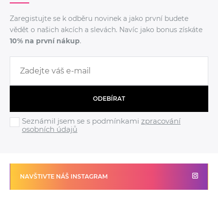
Zaregistujte se k odběru novinek a jako první budete
vědět o našich akcích a slevách. Navíc jako bonus získáte
10% na první nákup
.
ODEBÍRAT
Seznámil jsem se s podmínkami
zpracování
osobních údajů
NAVŠTIVTE NÁŠ INSTAGRAM