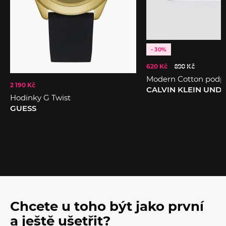
- 30%
620 Kč
890 Kč
Modern Cotton podp
2 190 Kč
CALVIN KLEIN UN
Hodinky G Twist
GUESS
Chcete u toho být jako první
a ještě ušetřit?