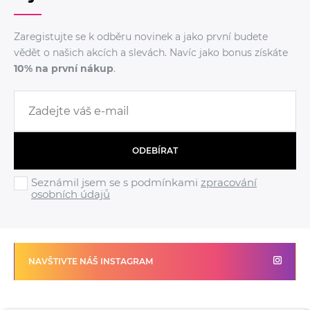
Zaregistujte se k odběru novinek a jako první budete
vědět o našich akcích a slevách. Navíc jako bonus získáte
10% na první nákup
.
ODEBÍRAT
Seznámil jsem se s podmínkami
zpracování
osobních údajů
NAVŠTIVTE NÁŠ INSTAGRAM