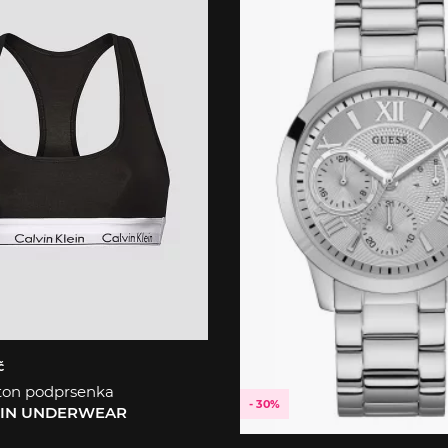
č
ton podprsenka
- 30%
EIN UNDERWEAR