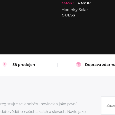
3 140 Kč
4 490 Kč
Hodinky Solar
GUESS
58 prodejen
Doprava zdarm
registujte se k odběru novinek a jako první
dete vědět o našich akcích a slevách. Navíc jako