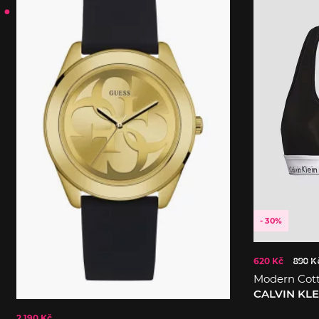
- 30%
620 Kč
890 K
Modern Cot
CALVIN KL
2 190 Kč