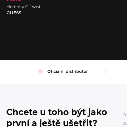
Hodinky G Twist
S
XL
GUESS
Oficiální distributor
Chcete u toho být jako
Za
první a ještě ušetřit?
bu