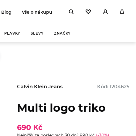
Blog
Vše o nákupu
PLAVKY
SLEVY
ZNAČKY
Calvin Klein Jeans
Kód: 1204625
Multi logo triko
Y A
ZAHŘEJ SE
NA
 DEN
690 Kč
Nejnižší za posledních 30 dní: 990 Kč
(-30%)