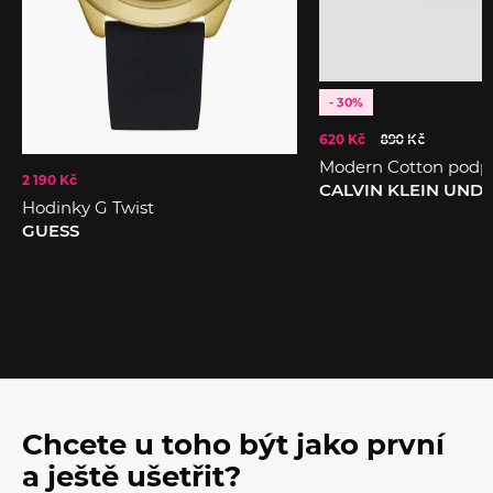
- 30%
620 Kč
890 Kč
Modern Cotton podp
2 190 Kč
CALVIN KLEIN UN
Hodinky G Twist
GUESS
Chcete u toho být jako první
a ještě ušetřit?