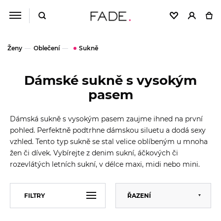
Ženy
Oblečení
Sukně
Dámské sukně s vysokým
pasem
Dámská sukně s vysokým pasem zaujme ihned na první
pohled. Perfektně podtrhne dámskou siluetu a dodá sexy
vzhled. Tento typ sukně se stal velice oblíbeným u mnoha
žen či dívek. Vybírejte z denim sukní, áčkových či
rozevlátých letních sukní, v délce maxi, midi nebo mini.
Výchozí
FILTRY
ŘAZENÍ
Abecedně