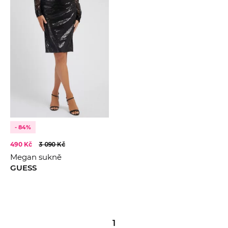
- 84%
490 Kč
3 090 Kč
Megan sukně
GUESS
1