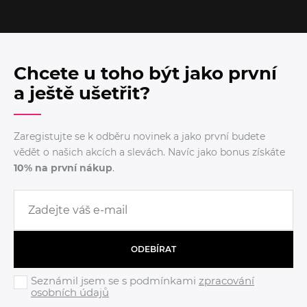
Chcete u toho být jako první
a ještě ušetřit?
Zaregistujte se k odběru novinek a jako první budete
vědět o našich akcích a slevách. Navíc jako bonus získáte
10% na první nákup
.
ODEBÍRAT
Seznámil jsem se s podmínkami
zpracování
osobních údajů