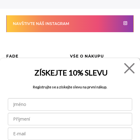
NAVŠTIVTE NÁŠ INSTAGRAM
FADE
VŠE O NÁKUPU
Kontakty
Vrácení zboží
ZÍSKEJTE
10% SLEVU
O společnosti
Jak reklamovat zboží
Kariéra
Tabulka velikostí
Registrujte se a získejte slevu na první nákup.
Obchody
Obchodní podmínky
Blog
Ochrana osobních údajů
Recyklace
FAQ