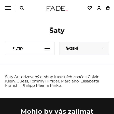
Šaty
Výchozí
FILTRY
ŘAZENÍ
Abecedně
Od nejlevnějšího
CENA
Od nejdražšího
Šaty Autorizovaný e-shop luxusních značek Calvin
Klein, Guess, Tommy Hilfiger, Marciano, Elisabetta
BARVA
Franchi, Philipp Plein a Pinko.
Mohlo by vás zajímat