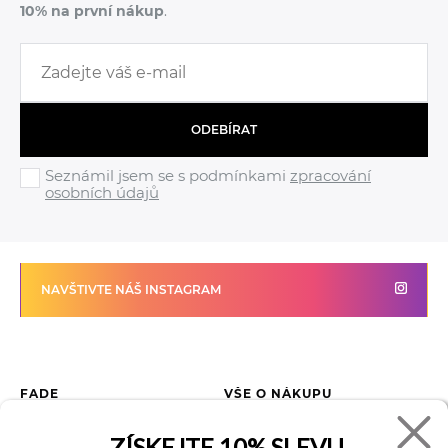
10% na první nákup
.
ODEBÍRAT
Seznámil jsem se s podmínkami
zpracování
osobních údajů
NAVŠTIVTE NÁŠ INSTAGRAM
FADE
VŠE O NÁKUPU
Kontakty
Vrácení zboží
ZÍSKEJTE
10% SLEVU