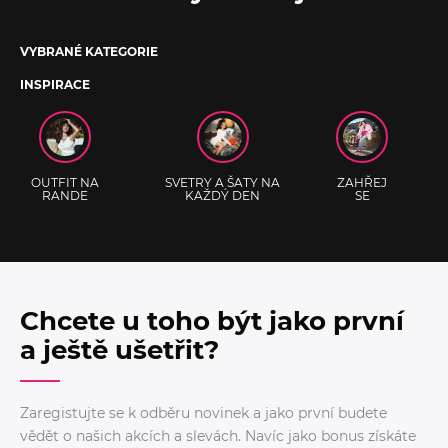
VYBRANÉ KATEGORIE
INSPIRACE
OUTFIT NA
SVETRY A ŠATY NA
ZAHŘEJ
RANDE
KAŽDÝ DEN
SE
Chcete u toho být jako první
a ještě ušetřit?
Zaregistujte se k odběru novinek a jako první budete
vědět o našich akcích a slevách. Navíc jako bonus získáte