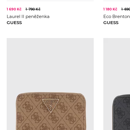
1 690 Kč
1 790 Kč
1 180 Kč
1 69
Laurel II peněženka
Eco Brento
GUESS
GUESS