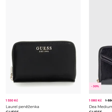
- 30%
1 550 Kč
1 080 Kč
1 55
Laurel peněženka
Dea Medium
GUESS
GUESS