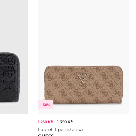
- 30%
1 250 Kč
1 790 Kč
Laurel II peněženka
GUESS