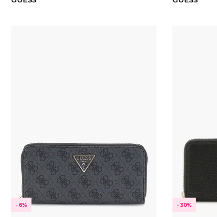
- 6%
- 30%