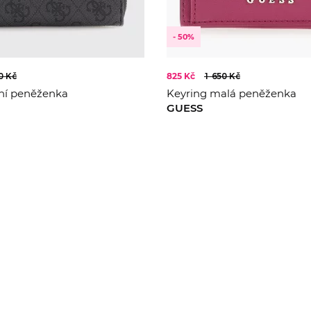
- 50%
0 Kč
825 Kč
1 650 Kč
dní peněženka
Keyring malá peněženka
GUESS