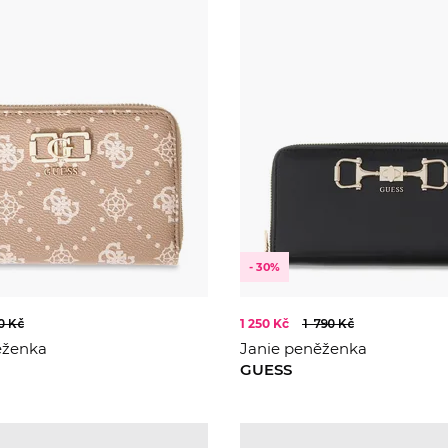
- 30%
0 Kč
1 250 Kč
1 790 Kč
ěženka
Janie peněženka
GUESS