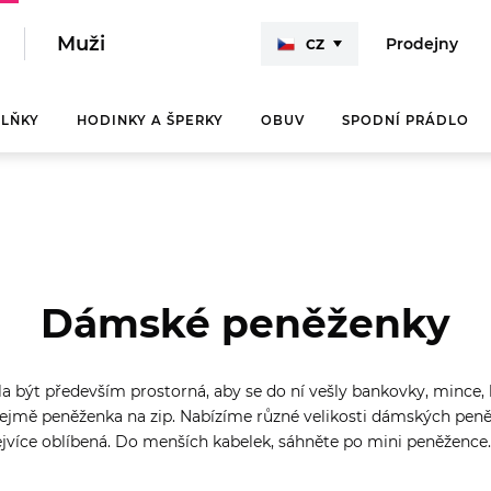
Muži
Prodejny
CZ
LŇKY
HODINKY A ŠPERKY
OBUV
SPODNÍ PRÁDLO
GUESS
GUESS
GUESS
GUESS
GUESS
GUESS
Calvin Klein
GUESS
Calvin Klein
Calvin Klein
Calvin Klein
TIMEX
Calvin Klein
Calvin Klein
Tommy Hilfiger
Calvin Klein
Dámské peněženky
Marciano
Marciano
Marciano
Tommy Hilfiger
Tommy Hilfiger
TIMEX
OUTFIT NA
SVETR
být především prostorná, aby se do ní vešly bankovky, mince, k
RANDE
ŠATY 
Tommy Hilfiger
řejmě peněženka na zip. Nabízíme různé velikosti dámských peně
KAŽDÝ
ejvíce oblíbená. Do menších kabelek, sáhněte po mini peněžence.