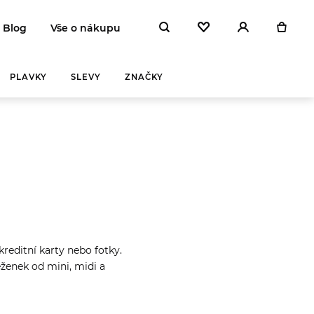
Blog
Vše o nákupu
PLAVKY
SLEVY
ZNAČKY
Y A
ZAHŘEJ SE
reditní karty nebo fotky.
NA
ženek od mini, midi a
 DEN