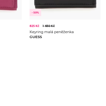
- 50%
825 Kč
1 650 Kč
Keyring malá peněženka
GUESS