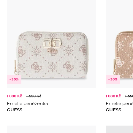
- 30%
- 30%
1 080 Kč
1 550 Kč
1 080 Kč
1 55
Emelie peněženka
Emelie pen
GUESS
GUESS