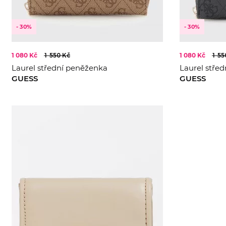
- 30%
- 30%
1 080 Kč
1 550 Kč
1 080 Kč
1 55
Laurel střední peněženka
Laurel stře
GUESS
GUESS