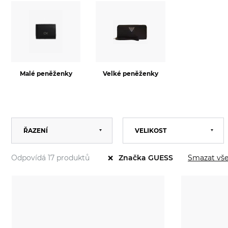
Malé peněženky
Velké peněženky
Výchozí
ŘAZENÍ
VELIKOST
Univerzální
2022
Abecedně
×
2024
Odpovídá 17 produktů
Smazat vš
Značka GUESS
Od nejlevnějšího
KOLEKCE
2025
Od nejdražšího
2026