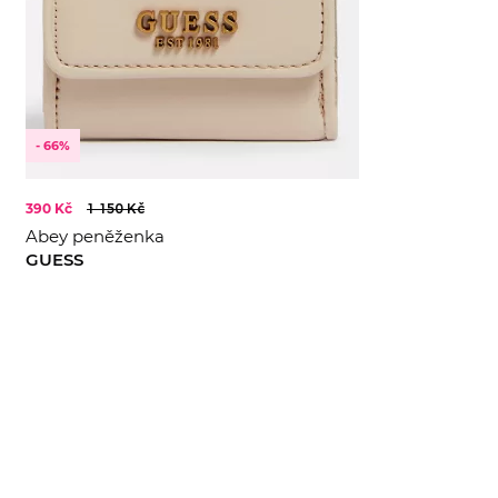
- 66%
390 Kč
1 150 Kč
Abey peněženka
GUESS