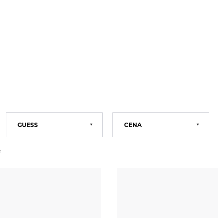
GUESS
CENA
GUESS
Calvin Klein
e