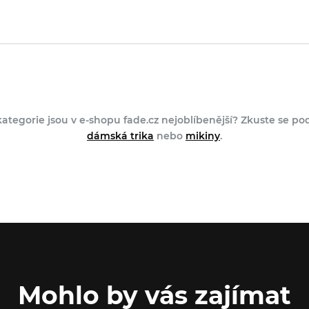
kategorie jsou v e-shopu fade.cz nejoblíbenější? Zkuste se po
dámská trika
nebo
mikiny
.
Mohlo by vás zajímat