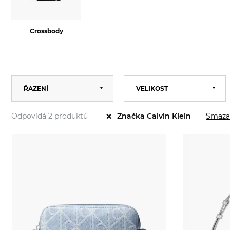
Crossbody
Výchozí
ŘAZENÍ
VELIKOST
Univerzální
2022
Abecedně
×
2023
Odpovídá 2 produktů
Smaza
Značka Calvin Klein
Od nejlevnějšího
KOLEKCE
2024
Od nejdražšího
2025
2026