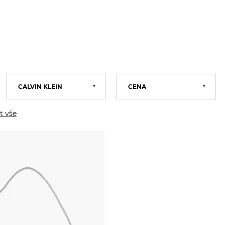
CALVIN KLEIN
CENA
GUESS
Calvin Klein
t vše