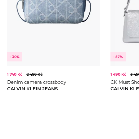
- 30%
- 57%
1 740 Kč
2 490 Kč
1 490 Kč
3 45
Denim camera crossbody
CK Must Sho
CALVIN KLEIN JEANS
CALVIN KLE