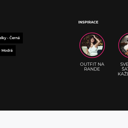
INSPIRACE
lky - Černá
- Modrá
OUTFIT NA
SV
RANDE
ŠA
KAŽ