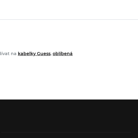
dívat na
kabelky Guess
,
oblíbená