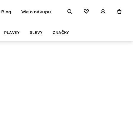
Blog
Vše o nákupu
PLAVKY
SLEVY
ZNAČKY
Y A
ZAHŘEJ SE
NA
 DEN