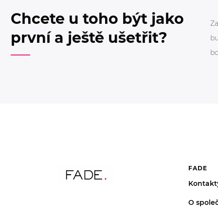
Chcete u toho být jako
Za
první a ještě ušetřit?
bu
bo
FADE
Kontakt
O společ