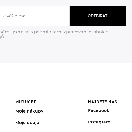
ODEBÍRAT
námil jsem se s podmínkami
zpracování osobních
jů
MŮJ ÚČET
NAJDETE NÁS
Facebook
Moje nákupy
Instagram
Moje údaje