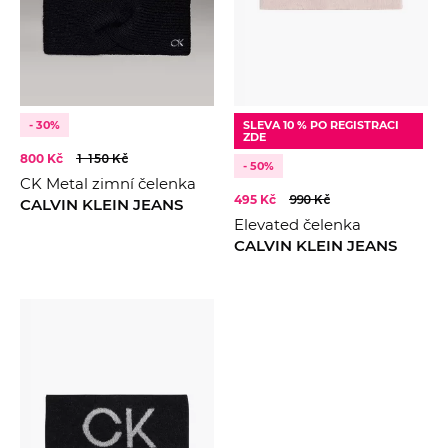
BARVA
Černá
Růžová
KOLEKCE
2022
- 30%
SLEVA 10 % PO REGISTRACI
ZDE
2024
800 Kč
1 150 Kč
- 50%
CK Metal zimní čelenka
2025
495 Kč
990 Kč
CALVIN KLEIN JEANS
2026
Elevated čelenka
CALVIN KLEIN JEANS