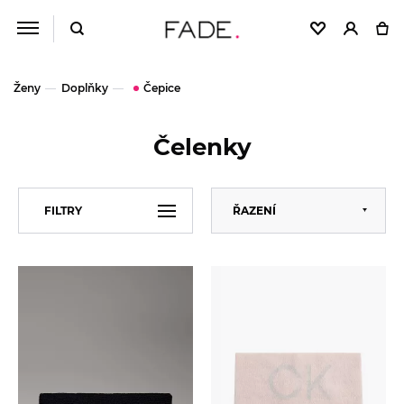
Ženy
Doplňky
Čepice
Čelenky
Výchozí
FILTRY
ŘAZENÍ
Abecedně
Od nejlevnějšího
VELIKOST
Univerzální
Od nejdražšího
ZNAČKA
Calvin Klein
CENA