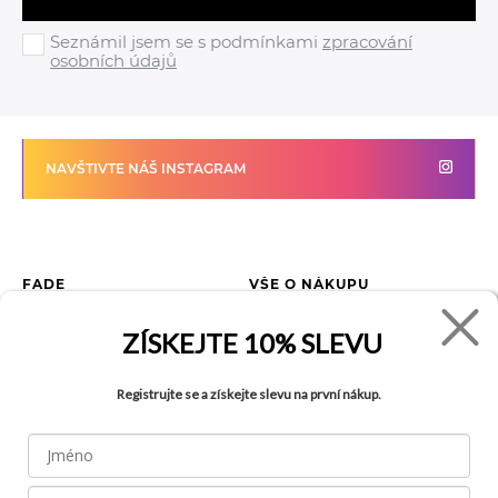
Seznámil jsem se s podmínkami
zpracování
osobních údajů
NAVŠTIVTE NÁŠ INSTAGRAM
FADE
VŠE O NÁKUPU
Kontakty
Vrácení zboží
ZÍSKEJTE
10% SLEVU
O společnosti
Jak reklamovat zboží
Kariéra
Tabulka velikostí
Registrujte se a získejte slevu na první nákup.
Obchody
Obchodní podmínky
Blog
Ochrana osobních údajů
Recyklace