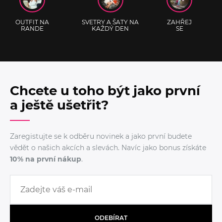
OUTFIT NA
SVETRY A ŠATY NA
ZAHŘEJ
RANDE
KAŽDÝ DEN
SE
Chcete u toho být jako první
a ještě ušetřit?
Zaregistujte se k odběru novinek a jako první budete
vědět o našich akcích a slevách. Navíc jako bonus získáte
10% na první nákup
.
ODEBÍRAT