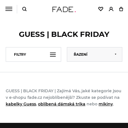
GUESS | BLACK FRIDAY
Výchozí
FILTRY
ŘAZENÍ
Abecedně
Od nejlevnějšího
CENA
Od nejdražšího
GUESS | BLACK FRIDAY | Zajímá Vás, jaké kategorie jsou
BARVA
v e-shopu fade.cz nejoblíbenější? Zkuste se podívat na
kabelky Guess
,
oblíbená dámská trika
nebo
mikiny
.