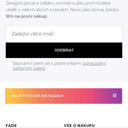
Zaregistujte se k odběru novinek a jako první budete
vědět o našich akcích a slevách. Navíc jako bonus získáte
10% na první nákup
.
ODEBÍRAT
Seznámil jsem se s podmínkami
zpracování
osobních údajů
NAVŠTIVTE NÁŠ INSTAGRAM
FADE
VŠE O NÁKUPU