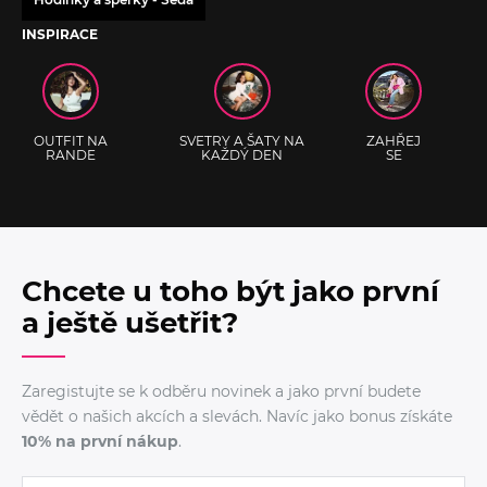
INSPIRACE
OUTFIT NA
SVETRY A ŠATY NA
ZAHŘEJ
RANDE
KAŽDÝ DEN
SE
Chcete u toho být jako první
a ještě ušetřit?
Zaregistujte se k odběru novinek a jako první budete
vědět o našich akcích a slevách. Navíc jako bonus získáte
10% na první nákup
.