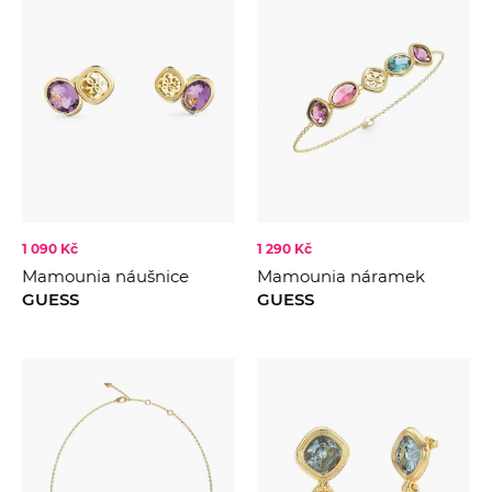
56
TIMEX
58
CENA
FIALOVÁ
Zlatá
Stříbrná
Černá
KOLEKCE
2021
Modrá
2022
1 090 Kč
1 290 Kč
Růžová
Mamounia náušnice
Mamounia náramek
2023
Fialová
GUESS
GUESS
2024
Růžovézlato
2025
Bílá
2026
Zelená
Hnědá
Béžová
Červená
Krémová
Multi