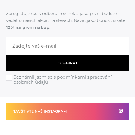
Zaregistujte se k odběru novinek a jako první budete
vědět o našich akcích a slevách. Navíc jako bonus získáte
10% na první nákup
.
ODEBÍRAT
Seznámil jsem se s podmínkami
zpracování
osobních údajů
NAVŠTIVTE NÁŠ INSTAGRAM