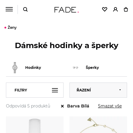
Ženy
Dámské hodinky a šperky
Hodinky
Šperky
Výchozí
FILTRY
ŘAZENÍ
Abecedně
×
Odpovídá 5 produktů
Smazat vše
Barva Bílá
Od nejlevnějšího
VELIKOST
Univerzální
Od nejdražšího
52
54
ZNAČKA
GUESS