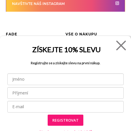
NAVŠTIVTE NÁŠ INSTAGRAM
FADE
VŠE O NÁKUPU
Kontakty
Vrácení zboží
ZÍSKEJTE
10% SLEVU
O společnosti
Jak reklamovat zboží
Kariéra
Tabulka velikostí
Registrujte se a získejte slevu na první nákup.
Obchody
Obchodní podmínky
Blog
Ochrana osobních údajů
Recyklace
FAQ
REGISTROVAT
Všechny práva vyhrazena © 2026
Made by
Internetové stránky používají
soubory cookies