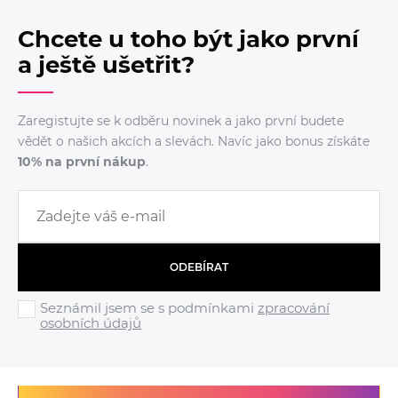
Chcete u toho být jako první
a ještě ušetřit?
Zaregistujte se k odběru novinek a jako první budete
vědět o našich akcích a slevách. Navíc jako bonus získáte
10% na první nákup
.
ODEBÍRAT
Seznámil jsem se s podmínkami
zpracování
osobních údajů