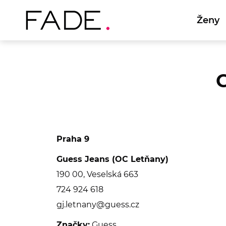
Ženy
Praha 9
Guess Jeans (OC Letňany)
190 00, Veselská 663
724 924 618
gj.letnany@guess.cz
Značky:
Guess