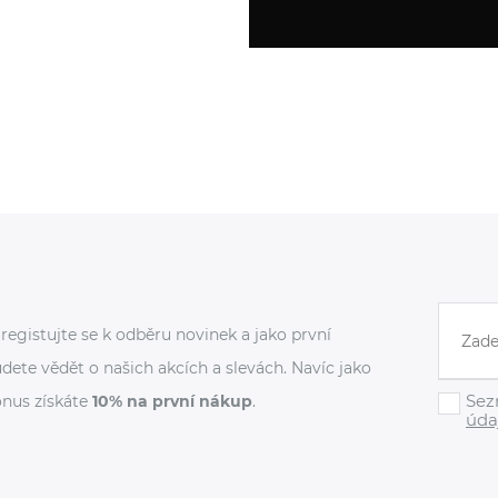
registujte se k odběru novinek a jako první
dete vědět o našich akcích a slevách. Navíc jako
Sez
nus získáte
10% na první nákup
.
úda