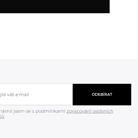
ODEBÍRAT
námil jsem se s podmínkami
zpracování osobních
jů