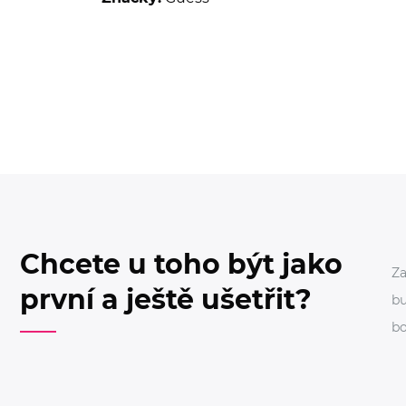
Chcete u toho být jako
Za
první a ještě ušetřit?
bu
bo