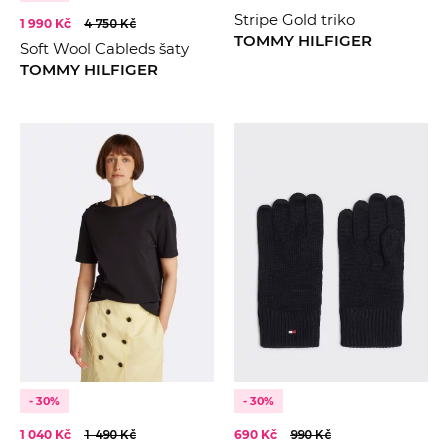
Stripe Gold triko
1 990 Kč
4 750 Kč
TOMMY HILFIGER
Soft Wool Cableds šaty
TOMMY HILFIGER
- 30%
- 30%
1 040 Kč
1 490 Kč
690 Kč
990 Kč