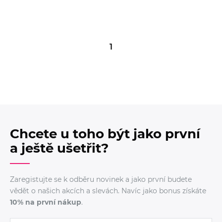
1
Chcete u toho být jako první
a ještě ušetřit?
Zaregistujte se k odběru novinek a jako první budete
vědět o našich akcích a slevách. Navíc jako bonus získáte
10% na první nákup
.