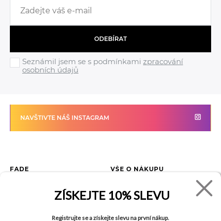
ODEBÍRAT
Seznámil jsem se s podmínkami
zpracování
osobních údajů
NAVŠTIVTE NÁŠ INSTAGRAM
FADE
VŠE O NÁKUPU
Kontakty
Vrácení zboží
ZÍSKEJTE
10% SLEVU
O společnosti
Jak reklamovat zboží
Kariéra
Tabulka velikostí
Registrujte se a získejte slevu na první nákup.