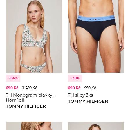
- 54%
- 30%
690 Kč
1 490 Kč
690 Kč
990 Kč
TH Monogram plavky -
TH slipy 3ks
Horní díl
TOMMY HILFIGER
TOMMY HILFIGER