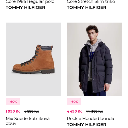
Core 1985 Regular polo
Core Stretch Slim triko
TOMMY HILFIGER
TOMMY HILFIGER
- 60%
- 60%
1 990 Kč
4 990 Kč
4 490 Kč
11 300 Kč
Mix Suede kotníková
Rockie Hooded bunda
obuv
TOMMY HILFIGER