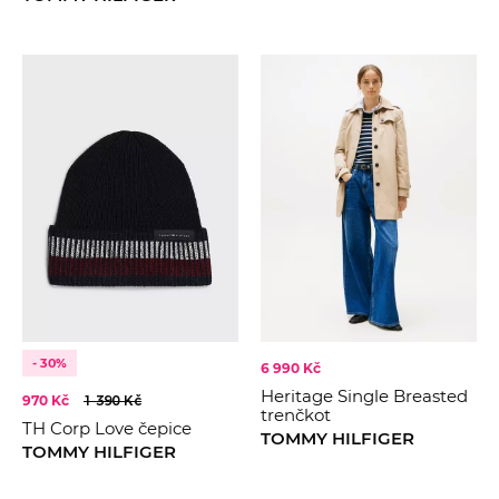
- 30%
6 990 Kč
Heritage Single Breasted
970 Kč
1 390 Kč
trenčkot
TH Corp Love čepice
TOMMY HILFIGER
TOMMY HILFIGER