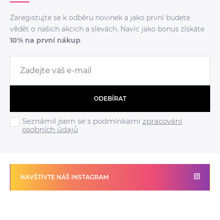
Zaregistujte se k odběru novinek a jako první budete
vědět o našich akcích a slevách. Navíc jako bonus získáte
10% na první nákup
.
ODEBÍRAT
Seznámil jsem se s podmínkami
zpracování
osobních údajů
NAVŠTIVTE NÁŠ INSTAGRAM