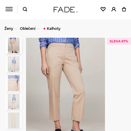
Ženy
Oblečení
Kalhoty
SLEVA 67%