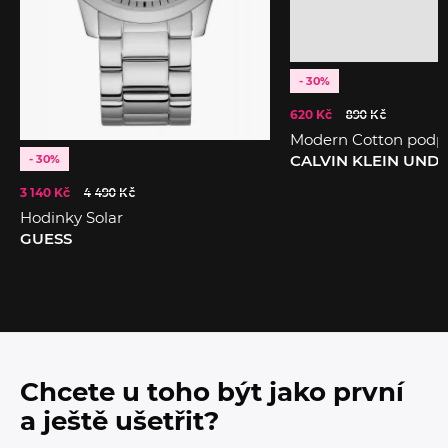
- 30%
620 Kč
890 Kč
Modern Cotton podp
CALVIN KLEIN UN
- 30%
3 140 Kč
4 490 Kč
Hodinky Solar
GUESS
Chcete u toho být jako první
a ještě ušetřit?