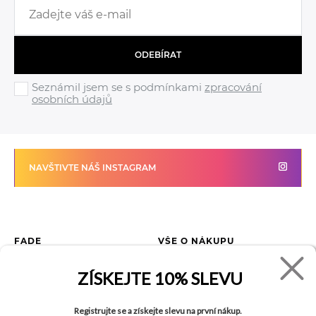
ODEBÍRAT
Seznámil jsem se s podmínkami
zpracování
osobních údajů
NAVŠTIVTE NÁŠ INSTAGRAM
FADE
VŠE O NÁKUPU
Kontakty
Vrácení zboží
ZÍSKEJTE
10% SLEVU
O společnosti
Jak reklamovat zboží
Kariéra
Tabulka velikostí
Registrujte se a získejte slevu na první nákup.