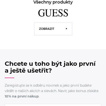
Všechny produkty
ZOBRAZIT
Chcete u toho být jako první
a ještě ušetřit?
Zaregistujte se k odběru novinek a jako první budete
vědět o našich akcích a slevách. Navíc jako bonus získáte
10% na první nákup
.