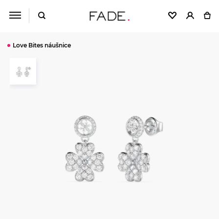
Love Bites náušnice