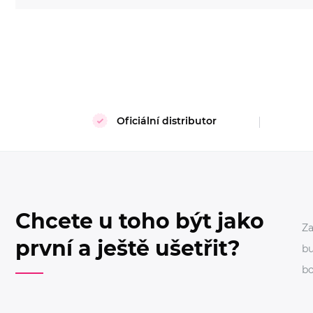
Oficiální distributor
Chcete u toho být jako
Za
první a ještě ušetřit?
bu
bo