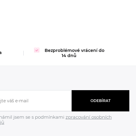
Bezproblémové vrácení do
a
14 dnů
ODEBÍRAT
námil jsem se s podmínkami
zpracování osobních
jů