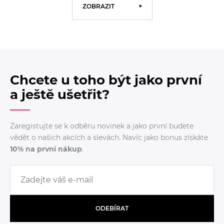
ZOBRAZIT
Chcete u toho být jako první
a ještě ušetřit?
Zaregistujte se k odběru novinek a jako první budete
vědět o našich akcích a slevách. Navíc jako bonus získáte
10% na první nákup
.
ODEBÍRAT