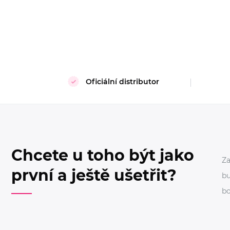
Oficiální distributor
Chcete u toho být jako
Za
první a ještě ušetřit?
bu
bo