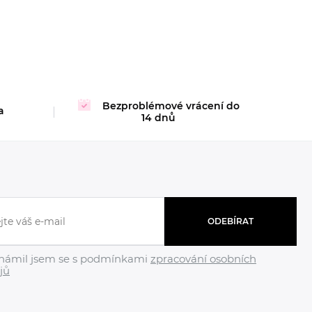
Bezproblémové vrácení do
a
14 dnů
ODEBÍRAT
námil jsem se s podmínkami
zpracování osobních
jů