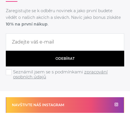
Zaregistujte se k odběru novinek a jako první budete
vědět o našich akcích a slevách. Navíc jako bonus získáte
10% na první nákup
.
ODEBÍRAT
Seznámil jsem se s podmínkami
zpracování
osobních údajů
NAVŠTIVTE NÁŠ INSTAGRAM