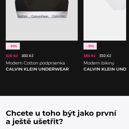
- 30%
- 31%
620 Kč
890 Kč
380 Kč
550 Kč
Modern Cotton podprsenka
Modern bikiny
CALVIN KLEIN UNDERWEAR
CALVIN KLEIN UN
Chcete u toho být jako první
a ještě ušetřit?