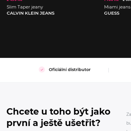
Slim Taper jeany
Miami jeans
CALVIN KLEIN JEANS
GUESS
29/34
30/34
31/34
33/34
30/2
Oficiální distributor
Chcete u toho být jako
Za
první a ještě ušetřit?
bu