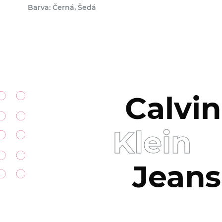
Barva: Černá, Šedá
Calvin
Klein
Jeans