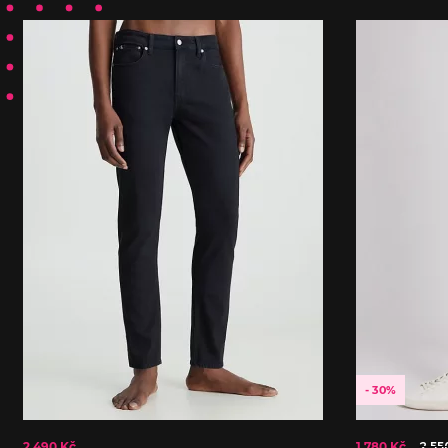
- 30%
2 490 Kč
1 780 Kč
2 55