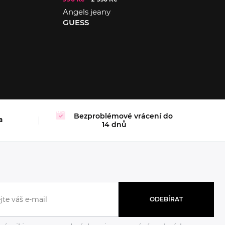
Angels jeany
GUESS
28/34
29/34
Bezproblémové vrácení do
a
14 dnů
ODEBÍRAT