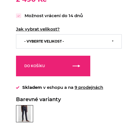
Možnost vrácení do 14 dnů
Jak vybrat velikost?
29/32
29/34
30/32
30/34
- VYBERTE VELIKOST -
31/32
31/34
32/32
32/34
33/32
33/34
34/32
34/34
36/32
DO KOŠÍKU
36/34
Skladem
v eshopu a na
9 prodejnách
Barevné varianty