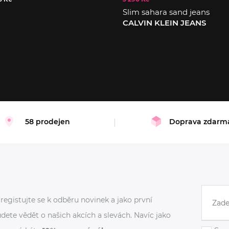
Slim sahara sand jeans
CALVIN KLEIN JEANS
30/34
58 prodejen
Doprava zdarm
registujte se k odběru novinek a jako první
dete vědět o našich akcích a slevách. Navíc jako