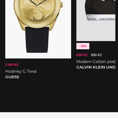
- 30%
620 Kč
890 Kč
Modern Cotton podp
2 190 Kč
CALVIN KLEIN UN
Hodinky G Twist
GUESS