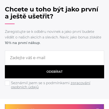
Chcete u toho být jako první
a ještě ušetřit?
Zaregistujte se k odběru novinek a jako první budete
vědět o našich akcích a slevách. Navíc jako bonus získáte
10% na první nákup
.
ODEBÍRAT
Seznámil jsem se s podmínkami
zpracování
osobních údajů