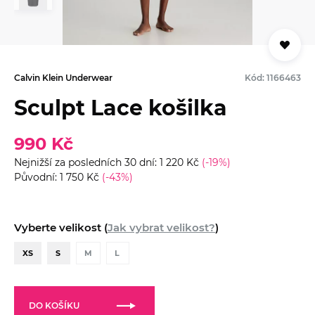
Calvin Klein Underwear
Kód: 1166463
Sculpt Lace košilka
990 Kč
Nejnižší za posledních 30 dní: 1 220 Kč
(-19%)
Původní: 1 750 Kč
(-43%)
Vyberte velikost (
Jak vybrat velikost?
)
XS
S
M
L
DO KOŠÍKU