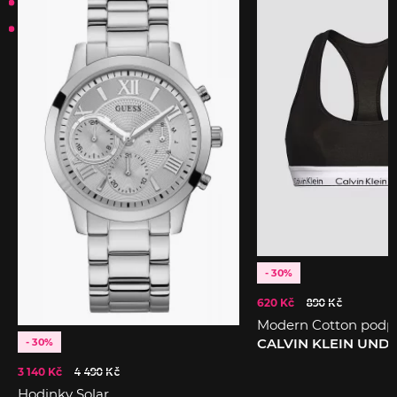
- 30%
620 Kč
890 Kč
Modern Cotton podp
CALVIN KLEIN UN
- 30%
3 140 Kč
4 490 Kč
Hodinky Solar