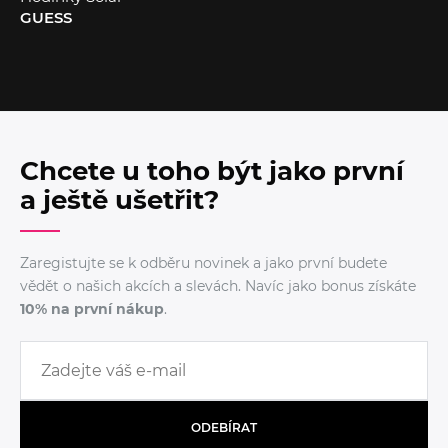
GUESS
Chcete u toho být jako první
a ještě ušetřit?
Zaregistujte se k odběru novinek a jako první budete
vědět o našich akcích a slevách. Navíc jako bonus získáte
10% na první nákup
.
ODEBÍRAT