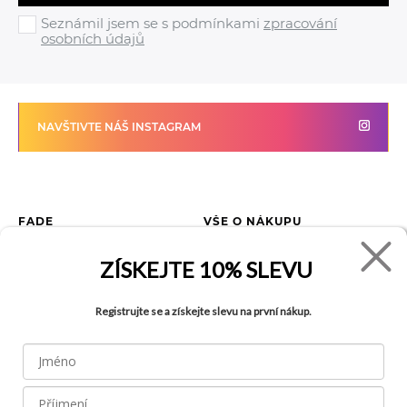
Seznámil jsem se s podmínkami
zpracování
osobních údajů
NAVŠTIVTE NÁŠ INSTAGRAM
FADE
VŠE O NÁKUPU
Kontakty
Vrácení zboží
ZÍSKEJTE
10% SLEVU
O společnosti
Jak reklamovat zboží
Kariéra
Tabulka velikostí
Registrujte se a získejte slevu na první nákup.
Obchody
Obchodní podmínky
Blog
Ochrana osobních údajů
Recyklace