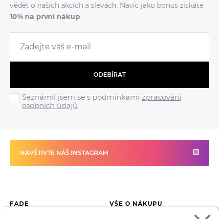
vědět o našich akcích a slevách. Navíc jako bonus získáte
10% na první nákup
.
ODEBÍRAT
Seznámil jsem se s podmínkami
zpracování
osobních údajů
NAVŠTIVTE NÁŠ INSTAGRAM
FADE
VŠE O NÁKUPU
Kontakty
Vrácení zboží