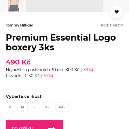
Tommy Hilfiger
Kód: 1168357
Premium Essential Logo
boxery 3ks
490 Kč
Nejnižší za posledních 30 dní: 800 Kč
(-39%)
Původní: 1 150 Kč
(-57%)
Vyberte velikost
S
M
L
XL
XXL
DO KOŠÍKU