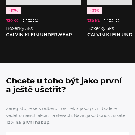
- 37%
- 37%
730 Kč
1 150 Kč
730 Kč
1 150 Kč
Boxerky 3ks
Boxerky 3ks
CALVIN KLEIN UNDERWEAR
CALVIN KLEIN UN
Chcete u toho být jako první
a ještě ušetřit?
Zaregistujte se k odběru novinek a jako první budete
vědět o našich akcích a slevách. Navíc jako bonus získáte
10% na první nákup
.