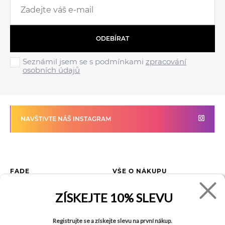
ODEBÍRAT
Seznámil jsem se s podmínkami
zpracování
osobních údajů
NAVŠTIVTE NÁŠ INSTAGRAM
FADE
VŠE O NÁKUPU
Kontakty
Vrácení zboží
ZÍSKEJTE
10% SLEVU
O společnosti
Jak reklamovat zboží
Kariéra
Tabulka velikostí
Registrujte se a získejte slevu na první nákup.