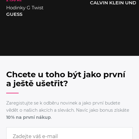
CALVIN KLEIN UN
Hodinky G Twist
GUESS
Chcete u toho být jako první
a ještě ušetřit?
Zaregistujte se k odběru novinek a jako první budete
vědět o našich akcích a slevách. Navíc jako bonus získáte
10% na první nákup
.