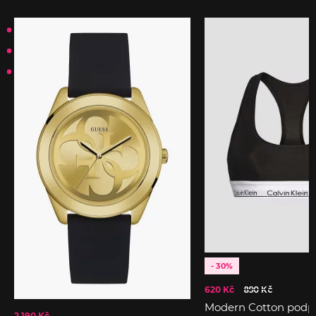
- 30%
620 Kč
890 Kč
Modern Cotton podp
2 190 Kč