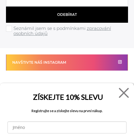
ODEBÍRAT
Seznámil jsem se s podmínkami
zpracování
osobních údajů
NAVŠTIVTE NÁŠ INSTAGRAM
FADE
VŠE O NÁKUPU
ZÍSKEJTE
10% SLEVU
Kontakty
Vrácení zboží
Registrujte se a získejte slevu na první nákup.
O společnosti
Jak reklamovat zboží
Kariéra
Tabulka velikostí
Obchody
Obchodní podmínky