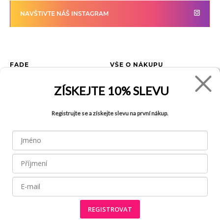
NAVŠTIVTE NÁŠ INSTAGRAM
FADE
VŠE O NÁKUPU
Kontakty
Vrácení zboží
ZÍSKEJTE
10% SLEVU
O společnosti
Jak reklamovat zboží
Kariéra
Tabulka velikostí
Registrujte se a získejte slevu na první nákup.
Obchody
Obchodní podmínky
Blog
Ochrana osobních údajů
Recyklace
FAQ
REGISTROVAT
Všechny práva vyhrazena © 2026
Made by