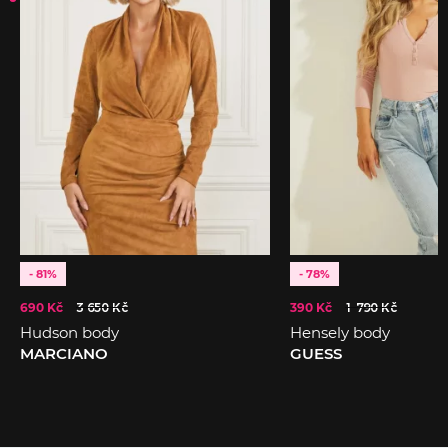
- 81%
- 78%
690 Kč
3 650 Kč
390 Kč
1 790 Kč
Hudson body
Hensely body
MARCIANO
GUESS