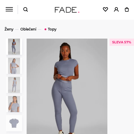
Ženy
Oblečení
Topy
SLEVA 57%