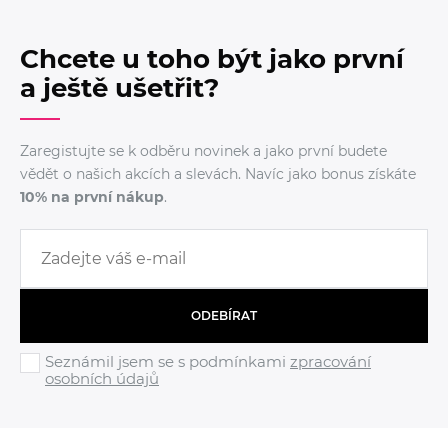
Chcete u toho být jako první
a ještě ušetřit?
Zaregistujte se k odběru novinek a jako první budete
vědět o našich akcích a slevách. Navíc jako bonus získáte
10% na první nákup
.
ODEBÍRAT
Seznámil jsem se s podmínkami
zpracování
osobních údajů