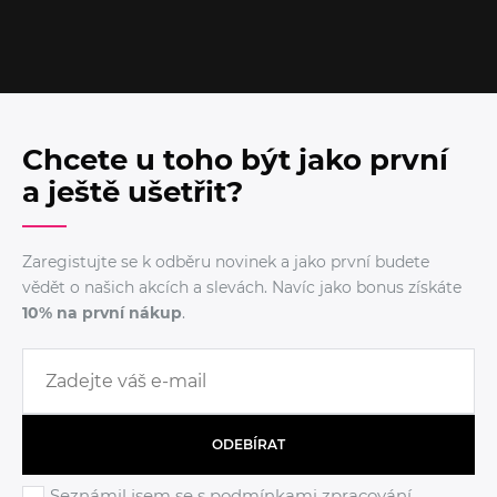
Chcete u toho být jako první
a ještě ušetřit?
Zaregistujte se k odběru novinek a jako první budete
vědět o našich akcích a slevách. Navíc jako bonus získáte
10% na první nákup
.
ODEBÍRAT
Seznámil jsem se s podmínkami
zpracování