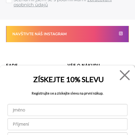
osobních údajů
NAVŠTIVTE NÁŠ INSTAGRAM
FADE
VŠE O NÁKUPU
Kontakty
Vrácení zboží
ZÍSKEJTE
10% SLEVU
O společnosti
Jak reklamovat zboží
Kariéra
Tabulka velikostí
Registrujte se a získejte slevu na první nákup.
Obchody
Obchodní podmínky
Blog
Ochrana osobních údajů
Recyklace
FAQ