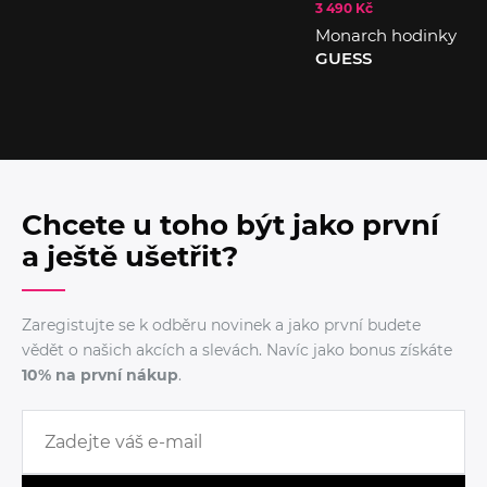
3 490 Kč
Monarch hodinky
GUESS
Chcete u toho být jako první
a ještě ušetřit?
Zaregistujte se k odběru novinek a jako první budete
vědět o našich akcích a slevách. Navíc jako bonus získáte
10% na první nákup
.