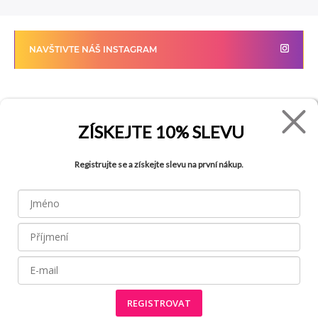
NAVŠTIVTE NÁŠ INSTAGRAM
FADE
VŠE O NÁKUPU
ZÍSKEJTE
10% SLEVU
Kontakty
Vrácení zboží
Registrujte se a získejte slevu na první nákup.
O společnosti
Jak reklamovat zboží
Kariéra
Tabulka velikostí
Obchody
Obchodní podmínky
Blog
Ochrana osobních údajů
Recyklace
FAQ
REGISTROVAT