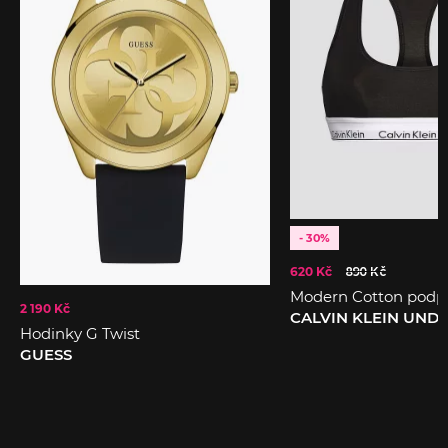
- 30%
620 Kč
890 Kč
Modern Cotton podp
2 190 Kč
CALVIN KLEIN UN
Hodinky G Twist
GUESS