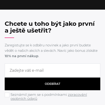
Chcete u toho být jako první
a ještě ušetřit?
Zaregistujte se k odběru novinek a jako první budete
vědět o našich akcích a slevách. Navíc jako bonus získáte
10% na první nákup
.
ODEBÍRAT
Seznámil jsem se s podmínkami
zpracování
osobních údajů