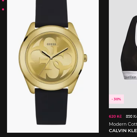
- 30%
620 Kč
890 K
Modern Cot
CALVIN KL