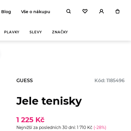
Blog
Vše o nákupu
PLAVKY
SLEVY
ZNAČKY
GUESS
Kód: 1185496
Jele tenisky
Y A
ZAHŘEJ SE
NA
 DEN
1 225 Kč
Nejnižší za posledních 30 dní: 1 710 Kč
(-28%)