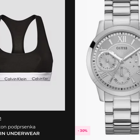
č
ton podprsenka
- 30%
EIN UNDERWEAR