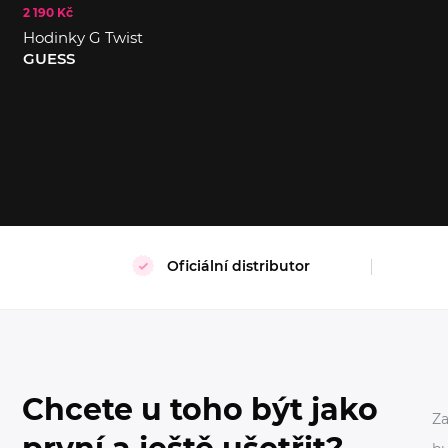
2 190 Kč
Hodinky G Twist
S
XL
GUESS
Oficiální distributor
Chcete u toho být jako
Za