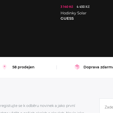
3 140 Kč
4 490 Kč
Hodinky Solar
GUESS
58 prodejen
Doprava zdarm
registujte se k odběru novinek a jako první