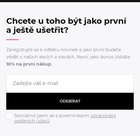
Chcete u toho být jako první
a ještě ušetřit?
Zaregistujte se k odběru novinek a jako první budete
vědět o našich akcích a slevách. Navíc jako bonus získáte
10% na první nákup
.
ODEBÍRAT
Seznámil jsem se s podmínkami
zpracování
osobních údajů