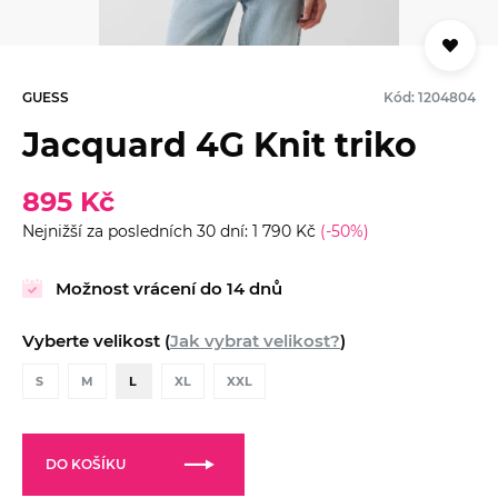
GUESS
Kód: 1204804
Jacquard 4G Knit triko
895 Kč
Nejnižší za posledních 30 dní: 1 790 Kč
(-50%)
Možnost vrácení do 14 dnů
Vyberte velikost (
Jak vybrat velikost?
)
S
M
L
XL
XXL
DO KOŠÍKU