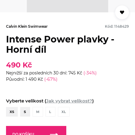
Calvin Klein Swimwear
Kód: 1148429
Intense Power plavky -
Horní díl
490 Kč
Nejnižší za posledních 30 dní: 745 Kč
(-34%)
Původní: 1 490 Kč
(-67%)
Vyberte velikost (
Jak vybrat velikost?
)
XS
S
M
L
XL
DO KOŠÍKU