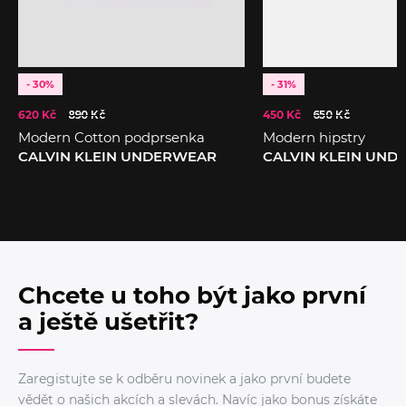
- 30%
- 31%
620 Kč
890 Kč
450 Kč
650 Kč
Modern Cotton podprsenka
Modern hipstry
CALVIN KLEIN UNDERWEAR
CALVIN KLEIN UN
Chcete u toho být jako první
a ještě ušetřit?
Zaregistujte se k odběru novinek a jako první budete
vědět o našich akcích a slevách. Navíc jako bonus získáte