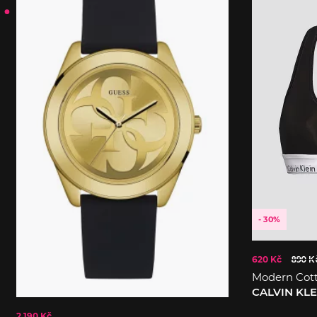
- 30%
620 Kč
890 K
Modern Cot
CALVIN KL
2 190 Kč