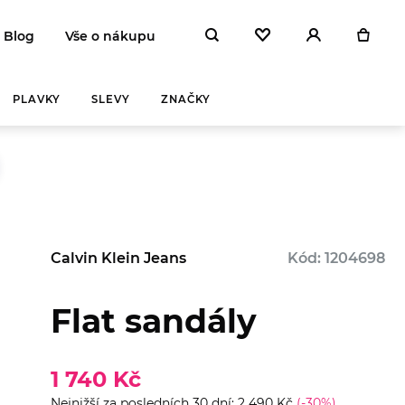
Blog
Vše o nákupu
PLAVKY
SLEVY
ZNAČKY
Calvin Klein Jeans
Kód: 1204698
Flat sandály
Y A
ZAHŘEJ SE
NA
 DEN
1 740 Kč
Nejnižší za posledních 30 dní: 2 490 Kč
(-30%)