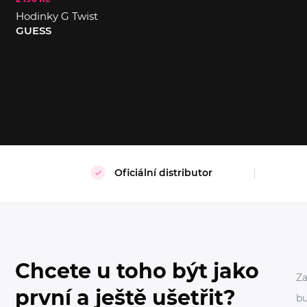
Hodinky G Twist
S
XL
GUESS
Oficiální distributor
Chcete u toho být jako
Za
první a ještě ušetřit?
bu