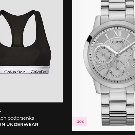
č
ton podprsenka
- 30%
EIN UNDERWEAR