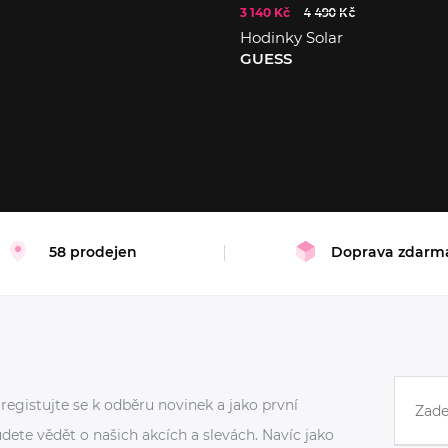
3 140 Kč
4 490 Kč
Hodinky Solar
GUESS
58 prodejen
Doprava zdarm
registujte se k odběru novinek a jako první
dete vědět o našich akcích a slevách. Navíc jako