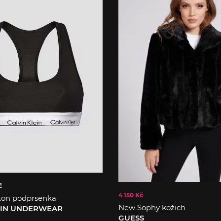
č
4 150 Kč
ton podprsenka
New Sophy kožich
EIN UNDERWEAR
GUESS