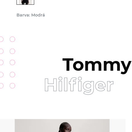
Barva: Modrá
Tommy
Hilfiger