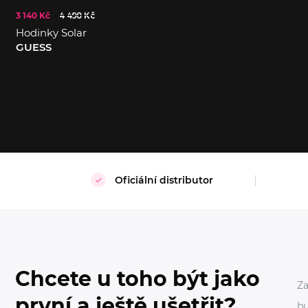
3 140 Kč
4 490 Kč
S
XL
Hodinky Solar
GUESS
Oficiální distributor
Chcete u toho být jako
Za
první a ještě ušetřit?
bu