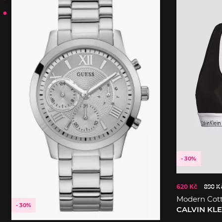
- 30%
620 Kč
890 K
Modern Cot
- 30%
CALVIN KL