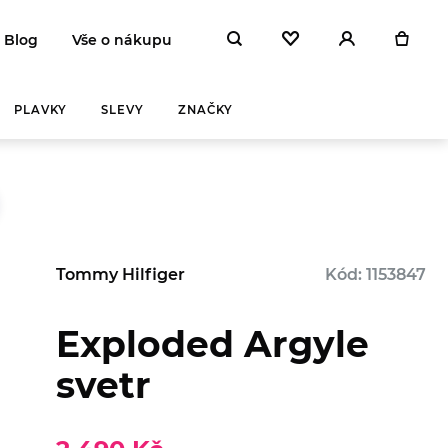
Blog
Vše o nákupu
PLAVKY
SLEVY
ZNAČKY
Tommy Hilfiger
Kód: 1153847
Exploded Argyle
Y A
ZAHŘEJ SE
NA
svetr
 DEN