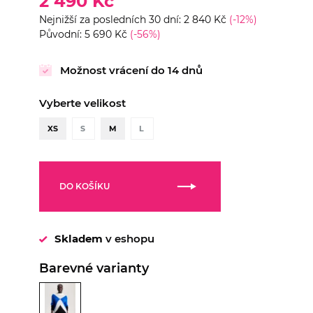
2 490 Kč
Nejnižší za posledních 30 dní: 2 840 Kč
(-12%)
Původní: 5 690 Kč
(-56%)
Možnost vrácení do 14 dnů
Vyberte velikost
XS
S
M
L
DO KOŠÍKU
Skladem
v eshopu
Barevné varianty