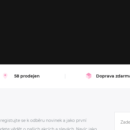
XS
S
M
L
58 prodejen
Doprava zdarm
registujte se k odběru novinek a jako první
dete vědět o našich akcích a slevách. Navíc jako