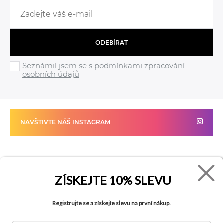
ODEBÍRAT
Seznámil jsem se s podmínkami
zpracování
osobních údajů
NAVŠTIVTE NÁŠ INSTAGRAM
FADE
VŠE O NÁKUPU
ZÍSKEJTE
10% SLEVU
Kontakty
Vrácení zboží
Registrujte se a získejte slevu na první nákup.
O společnosti
Jak reklamovat zboží
Kariéra
Tabulka velikostí