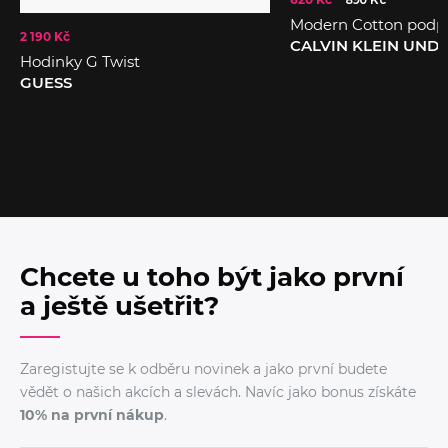
Modern Cotton podp
2 190 Kč
CALVIN KLEIN UN
Hodinky G Twist
GUESS
Chcete u toho být jako první
a ještě ušetřit?
Zaregistujte se k odběru novinek a jako první budete
vědět o našich akcích a slevách. Navíc jako bonus získáte
10% na první nákup
.