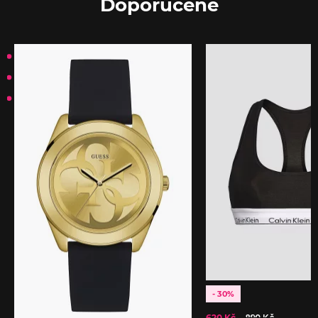
Doporučené
- 30%
620 Kč
890 Kč