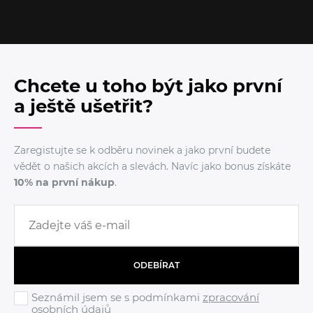
Chcete u toho být jako první
a ještě ušetřit?
Zaregistujte se k odběru novinek a jako první budete
vědět o našich akcích a slevách. Navíc jako bonus získáte
10% na první nákup
.
ODEBÍRAT
Seznámil jsem se s podmínkami
zpracování
osobních údajů