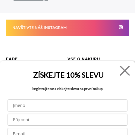
NAVŠTIVTE NÁŠ INSTAGRAM
FADE
VŠE O NÁKUPU
Kontakty
Vrácení zboží
ZÍSKEJTE
10% SLEVU
O společnosti
Jak reklamovat zboží
Kariéra
Tabulka velikostí
Registrujte se a získejte slevu na první nákup.
Obchody
Obchodní podmínky
Blog
Ochrana osobních údajů
Recyklace
FAQ