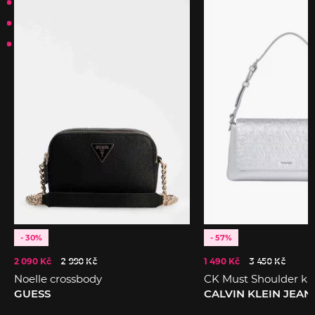
- 30%
- 57%
2 090 Kč
2 990 Kč
1 490 Kč
3 450 Kč
Noelle crossbody
CK Must Shoulder ka
GUESS
CALVIN KLEIN JEAN