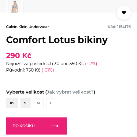
Calvin Klein Underwear
Kód: 1154176
Comfort Lotus bikiny
290 Kč
Nejnižší za posledních 30 dní: 350 Kč
(-17%)
Původní: 750 Kč
(-61%)
Vyberte velikost (
Jak vybrat velikost?
)
XS
S
M
L
DO KOŠÍKU