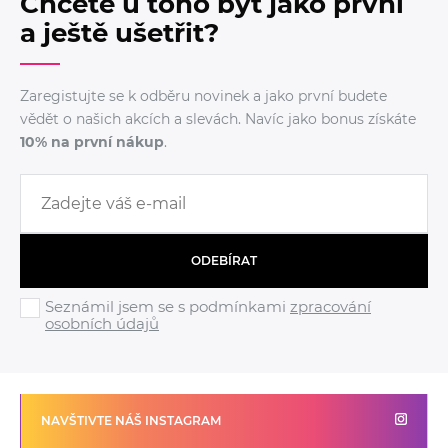
Chcete u toho být jako první
a ještě ušetřit?
Zaregistujte se k odběru novinek a jako první budete
vědět o našich akcích a slevách. Navíc jako bonus získáte
10% na první nákup
.
ODEBÍRAT
Seznámil jsem se s podmínkami
zpracování
osobních údajů
NAVŠTIVTE NÁŠ INSTAGRAM