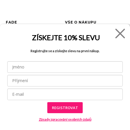
FADE
VŠE O NÁKUPU
Kontakty
Vrácení zboží
ZÍSKEJTE
10% SLEVU
O společnosti
Jak reklamovat zboží
Kariéra
Tabulka velikostí
Registrujte se a získejte slevu na první nákup.
Obchody
Obchodní podmínky
Blog
Ochrana osobních údajů
Recyklace
FAQ
REGISTROVAT
Všechny práva vyhrazena © 2026
Made by
Internetové stránky používají
soubory cookies
Zásady zpracování osobních údajů