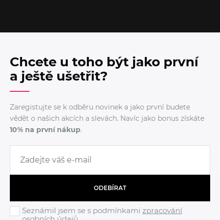
Chcete u toho být jako první
a ještě ušetřit?
Zaregistujte se k odběru novinek a jako první budete
vědět o našich akcích a slevách. Navíc jako bonus získáte
10% na první nákup
.
ODEBÍRAT
Seznámil jsem se s podmínkami
zpracování
osobních údajů