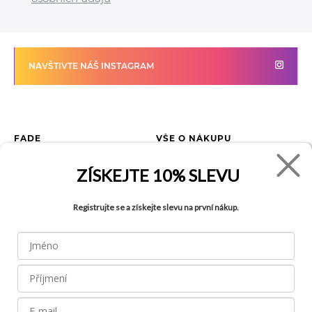
NAVŠTIVTE NÁŠ INSTAGRAM
FADE
VŠE O NÁKUPU
Kontakty
Vrácení zboží
ZÍSKEJTE
10% SLEVU
O společnosti
Jak reklamovat zboží
Kariéra
Tabulka velikostí
Registrujte se a získejte slevu na první nákup.
Obchody
Obchodní podmínky
Blog
Ochrana osobních údajů
Recyklace
FAQ