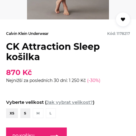
Calvin Klein Underwear
Kód: 1178217
CK Attraction Sleep
košilka
870 Kč
Nejnižší za posledních 30 dní: 1 250 Kč
(-30%)
Vyberte velikost (
Jak vybrat velikost?
)
XS
S
M
L
DO KOŠÍKU