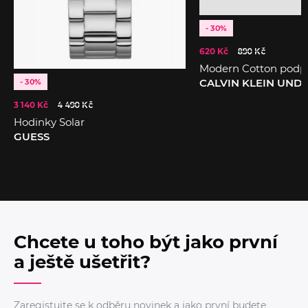
- 30%
620 Kč
890 Kč
Modern Cotton podp
CALVIN KLEIN UN
- 30%
3 140 Kč
4 490 Kč
Hodinky Solar
GUESS
Chcete u toho být jako první
a ještě ušetřit?
Zaregistujte se k odběru novinek a jako první budete