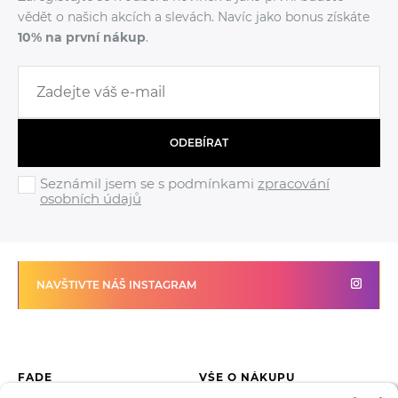
vědět o našich akcích a slevách. Navíc jako bonus získáte
10% na první nákup
.
ODEBÍRAT
Seznámil jsem se s podmínkami
zpracování
osobních údajů
NAVŠTIVTE NÁŠ INSTAGRAM
FADE
VŠE O NÁKUPU