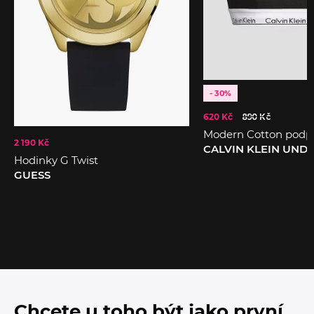
- 30%
620 Kč
890 Kč
Modern Cotton podp
2 190 Kč
CALVIN KLEIN UN
Hodinky G Twist
GUESS
Chcete u toho být jako první