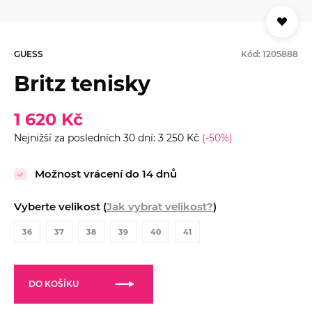
GUESS
Kód: 1205888
Britz tenisky
1 620 Kč
Nejnižší za posledních 30 dní: 3 250 Kč
(-50%)
Možnost vrácení do 14 dnů
Vyberte velikost (
Jak vybrat velikost?
)
36
37
38
39
40
41
DO KOŠÍKU