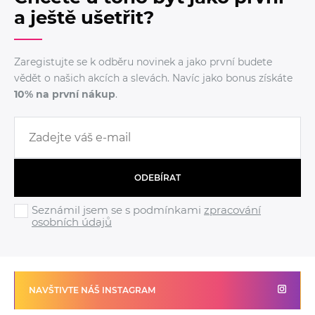
a ještě ušetřit?
Zaregistujte se k odběru novinek a jako první budete
vědět o našich akcích a slevách. Navíc jako bonus získáte
10% na první nákup
.
ODEBÍRAT
Seznámil jsem se s podmínkami
zpracování
osobních údajů
NAVŠTIVTE NÁŠ INSTAGRAM