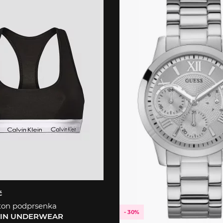
č
ton podprsenka
- 30%
EIN UNDERWEAR