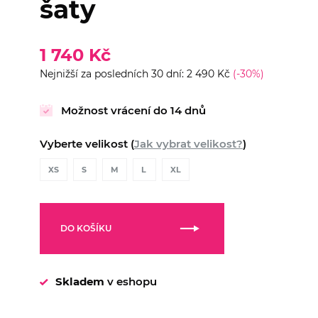
šaty
1 740 Kč
Nejnižší za posledních 30 dní: 2 490 Kč
(-30%)
Možnost vrácení do 14 dnů
Vyberte velikost (
Jak vybrat velikost?
)
XS
S
M
L
XL
DO KOŠÍKU
Skladem
v eshopu