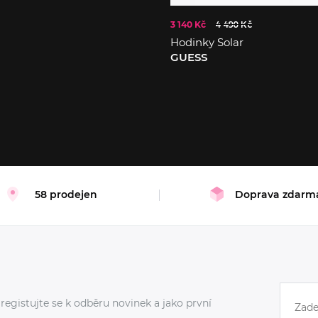
3 140 Kč
4 490 Kč
Hodinky Solar
GUESS
58 prodejen
Doprava zdarm
registujte se k odběru novinek a jako první