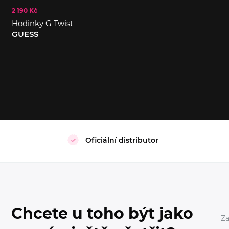
2 190 Kč
Hodinky G Twist
S
XL
GUESS
Oficiální distributor
Chcete u toho být jako
Za