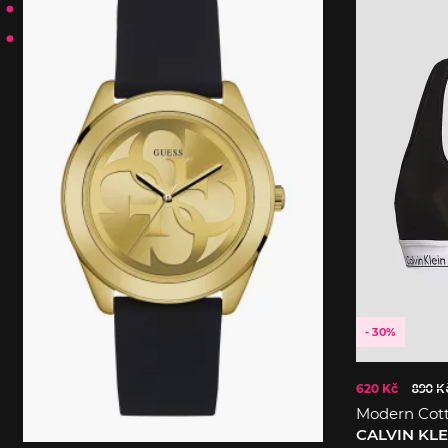
- 30%
620 Kč
890 K
Modern Cot
CALVIN KL