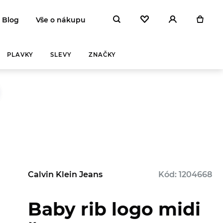
Blog
Vše o nákupu
PLAVKY
SLEVY
ZNAČKY
Calvin Klein Jeans
Kód: 1204668
Y A
ZAHŘEJ SE
NA
 DEN
Baby rib logo midi