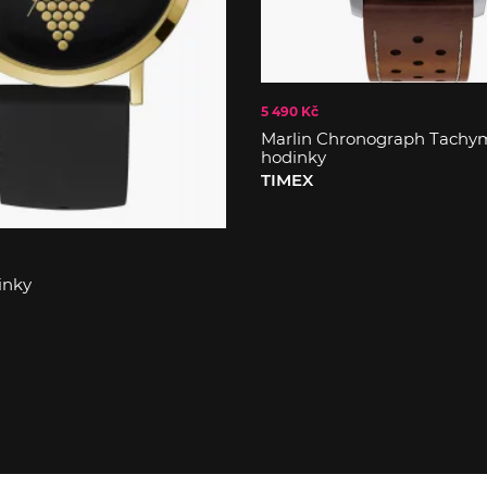
5 490 Kč
Marlin Chronograph Tachy
hodinky
TIMEX
inky