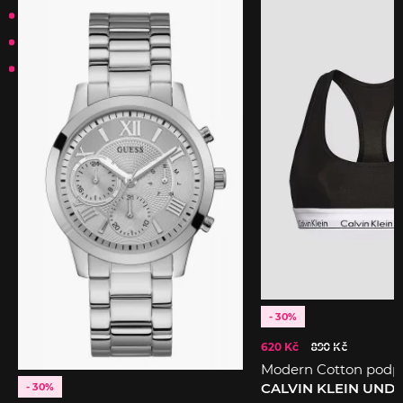
- 30%
620 Kč
890 Kč
Modern Cotton podp
CALVIN KLEIN UN
- 30%