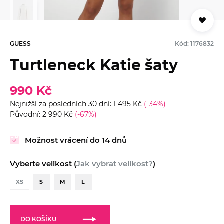
GUESS
Kód: 1176832
Turtleneck Katie šaty
990 Kč
Nejnižší za posledních 30 dní: 1 495 Kč
(-34%)
Původní: 2 990 Kč
(-67%)
Možnost vrácení do 14 dnů
Vyberte velikost (
Jak vybrat velikost?
)
XS
S
M
L
DO KOŠÍKU