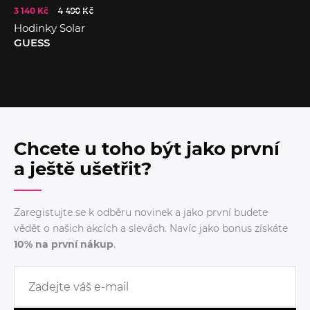
3 140 Kč
4 490 Kč
Hodinky Solar
GUESS
Chcete u toho být jako první
a ještě ušetřit?
Zaregistujte se k odběru novinek a jako první budete
vědět o našich akcích a slevách. Navíc jako bonus získáte
10% na první nákup
.