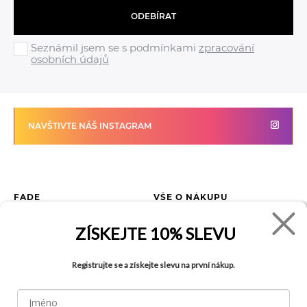
ODEBÍRAT
Seznámil jsem se s podmínkami
zpracování
osobních údajů
NAVŠTIVTE NÁŠ INSTAGRAM
FADE
VŠE O NÁKUPU
Kontakty
Vrácení zboží
ZÍSKEJTE
10% SLEVU
O společnosti
Jak reklamovat zboží
Kariéra
Tabulka velikostí
Registrujte se a získejte slevu na první nákup.
Obchody
Obchodní podmínky
Blog
Ochrana osobních údajů