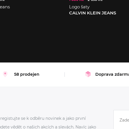
jeans
Logo šaty
CALVIN KLEIN JEANS
XS
58 prodejen
Doprava zdarm
registujte se k odběru novinek a jako první
dete vědět o našich akcích a slevách. Navíc jako