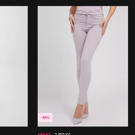
- 83%
490 Kč
2 850 Kč