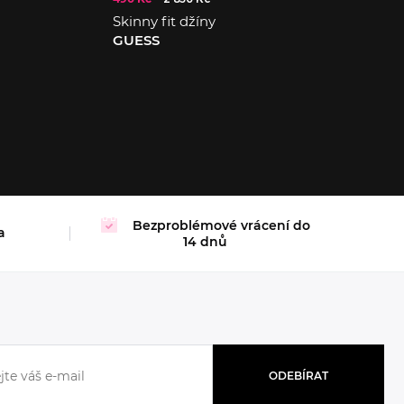
Skinny fit džíny
GUESS
25/29
26/29
Bezproblémové vrácení do
a
14 dnů
ODEBÍRAT