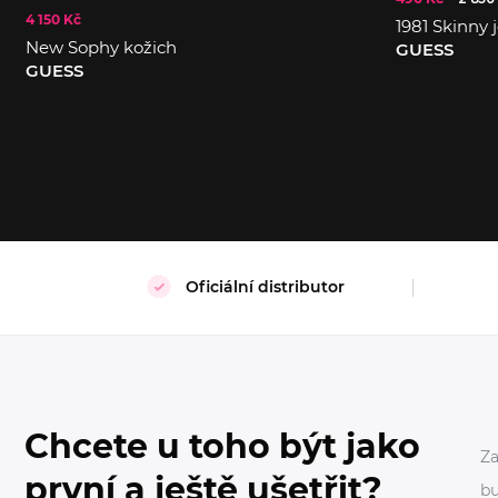
4 150 Kč
1981 Skinny 
New Sophy kožich
GUESS
GUESS
25/29
XS
S
M
L
Oficiální distributor
Chcete u toho být jako
Za
první a ještě ušetřit?
bu