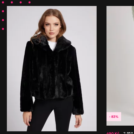
- 83%
490 Kč
2 850