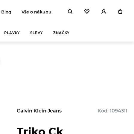
Blog
Vše o nákupu
PLAVKY
SLEVY
ZNAČKY
Y A
ZAHŘEJ SE
NA
Calvin Klein Jeans
Kód: 1094311
 DEN
Triko Ck