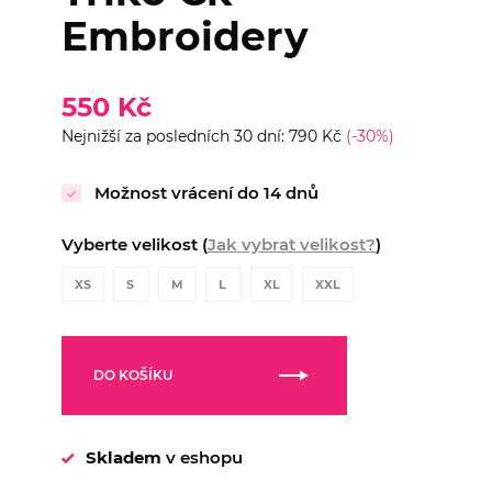
Embroidery
550 Kč
Nejnižší za posledních 30 dní: 790 Kč
(-30%)
Možnost vrácení do 14 dnů
Vyberte velikost (
Jak vybrat velikost?
)
XS
S
M
L
XL
XXL
DO KOŠÍKU
Skladem
v eshopu